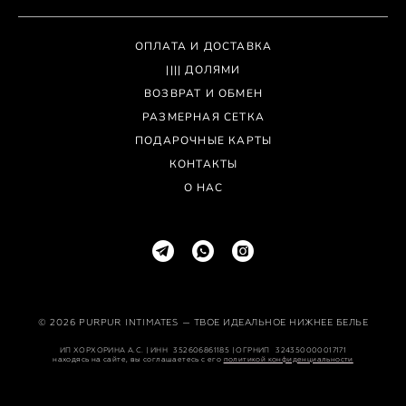
ОПЛАТА И ДОСТАВКА
|||| ДОЛЯМИ
ВОЗВРАТ И ОБМЕН
РАЗМЕРНАЯ СЕТКА
ПОДАРОЧНЫЕ КАРТЫ
КОНТАКТЫ
О НАС
© 2026 PURPUR INTIMATES
— ТВОЕ ИДЕАЛЬНОЕ НИЖНЕЕ БЕЛЬЕ
ИП ХОРХОРИНА А.С. | ИНН⠀352606861185 | ОГРНИП⠀324350000017171
находясь на сайте, вы соглашаетесь с его
политикой конфиденциальности
сайт от vigbo