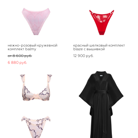
нежно-розовый кружевной
красный шелковый комплект
комплект balmy
blaze с вышивкой
от 8 600 pуб.
12 900 pуб.
6 880 pуб.