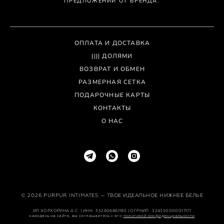
ПРЕДЛОЖЕНИЙ ОТ БРЕНДА.
ОПЛАТА И ДОСТАВКА
|||| ДОЛЯМИ
ВОЗВРАТ И ОБМЕН
РАЗМЕРНАЯ СЕТКА
ПОДАРОЧНЫЕ КАРТЫ
КОНТАКТЫ
О НАС
© 2026 PURPUR INTIMATES
— ТВОЕ ИДЕАЛЬНОЕ НИЖНЕЕ БЕЛЬЕ
ИП ХОРХОРИНА А.С. | ИНН⠀352606861185 | ОГРНИП⠀324350000017171
находясь на сайте, вы соглашаетесь с его
политикой конфиденциальности